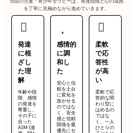
当院の児童・青少年セラピーは、発達段階と心の成熟
を丁寧に見極めながら進めていきます。
発達
感情的
柔軟
に根
に調
で応
ざし
和し
答性
た理
た
が高
解
い
安心と信
頼を土台
年齢や段
柔軟で応
に変化を
階、感情
答的な関
急がせる
の発達を
わり型に
のではな
尊重し、
はめるの
く、安全
その子に
ではな
感と信頼
合った
く、一人
関係を最
AIM (進
ひとりの
優先にセ