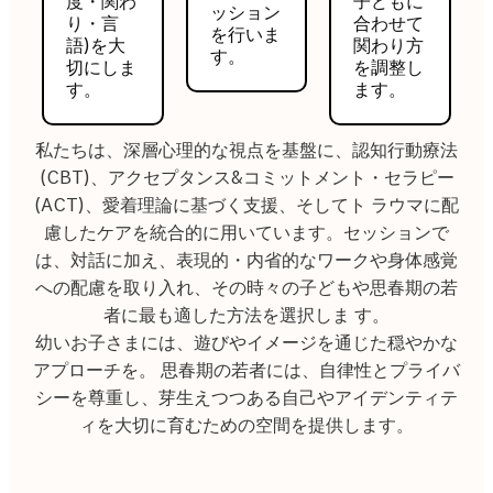
度・関わ
子どもに
ッション
り・言
合わせて
を行いま
語)を大
関わり方
す。
切にしま
を調整し
す。
ます。
私たちは、深層心理的な視点を基盤に、認知行動療法
(CBT)、アクセプタンス&コミットメント・セラピー
(ACT)、愛着理論に基づく支援、そしてト ラウマに配
慮したケアを統合的に用いています。セッションで
は、対話に加え、表現的・内省的なワークや身体感覚
への配慮を取り入れ、その時々の子どもや思春期の若
者に最も適した方法を選択しま す。
幼いお子さまには、遊びやイメージを通じた穏やかな
アプローチを。 思春期の若者には、自律性とプライバ
シーを尊重し、芽生えつつある自己やアイデンティテ
ィを大切に育むための空間を提供します。